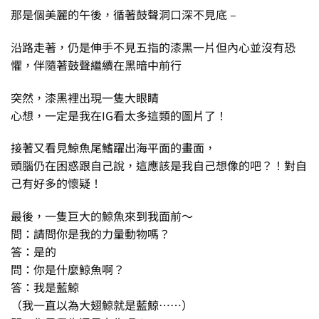
那是個美麗的午後，循著鼓聲洞口深不見底 –
沿路走著，仍是伸手不見五指的漆黑一片但內心並沒有恐
懼，伴隨著鼓聲繼續在黑暗中前行
突然，漆黑裡出現一隻大眼睛
心想，一定是我在IG看太多這類的圖片了！
接著又看見鯨魚尾鰭躍出海平面的畫面，
頭腦仍在困惑跟自己說，這應該是我自己想像的吧？！對自
己有好多的懷疑！
最後，一隻巨大的鯨魚來到我面前～
問：請問你是我的力量動物嗎？
答：是的
問：你是什麼鯨魚啊？
答：我是藍鯨
（我一直以為大翅鯨就是藍鯨⋯⋯）