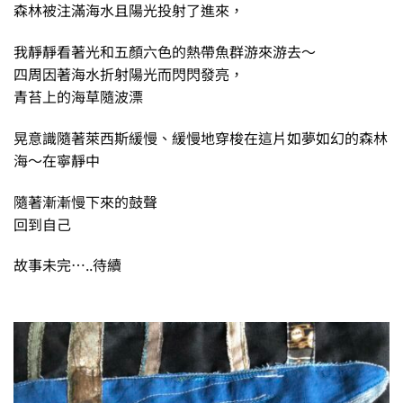
森林被注滿海水且陽光投射了進來，
我靜靜看著光和五顏六色的熱帶魚群游來游去～
四周因著海水折射陽光而閃閃發亮，
青苔上的海草隨波漂
晃意識隨著萊西斯緩慢、緩慢地穿梭在這片如夢如幻的森林
海～在寧靜中
隨著漸漸慢下來的鼓聲
回到自己
故事未完…..待續