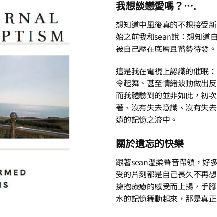
我想談戀愛嗎？….
想知道中風後真的不想接受新
始之前我和sean說：想知
被自己壓在底層且蓄勢待發。
這是我在電視上認識的催眠：
令起舞、甚至情緒波動做出反
而我體驗到的並非如此，初次
著、沒有失去意識、沒有失去
遠的記憶之流中。
關於遺忘的快樂
跟著sean溫柔聲音帶領，
受的片刻都是自己長久不再想
擁抱療癒的感受而上揚，手腳
水的記憶舞動起來，那是真正