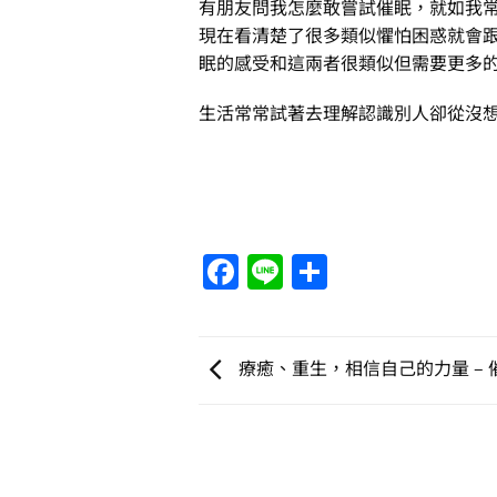
有朋友問我怎麼敢嘗試催眠，就如我
現在看清楚了很多類似懼怕困惑就會跟
眠的感受和這兩者很類似但需要更多
生活常常試著去理解認識別人卻從沒
Facebook
Line
分
享
療癒、重生，相信自己的力量 – 